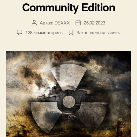
Community Edition
Автор:
DEXXX
26.02.2023
Автор
Дата
записи
записи
к
128 комментариев
Закрепленная запись
записи
OGSM
CS
v1.8.2
Community
Edition