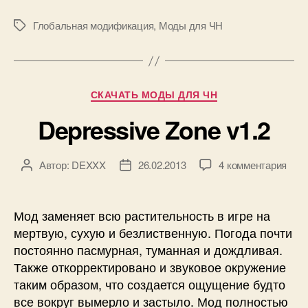
v1.8.2
Community
Глобальная модификация
,
Моды для ЧН
Метки
Edition»
Рубрики
СКАЧАТЬ МОДЫ ДЛЯ ЧН
Depressive Zone v1.2
к
Автор:
DEXXX
26.02.2013
4 комментария
Автор
Дата
запи
записи
записи
Depr
Zon
Мод заменяет всю растительность в игре на
v1.2
мертвую, сухую и безлиственную. Погода почти
постоянно пасмурная, туманная и дождливая.
Также откорректировано и звуковое окружение
таким образом, что создается ощущение будто
все вокруг вымерло и застыло. Мод полностью