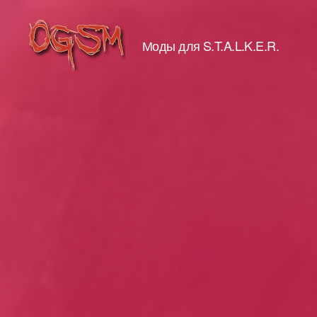
Моды для S.T.A.L.K.E.R.
Old
Good
Stalker
Mod